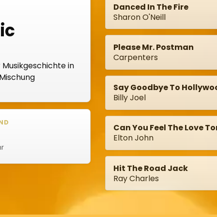
Danced In The Fire
Sharon O'Neill
ic
Please Mr. Postman
Carpenters
r Musikgeschichte in
 Mischung
Say Goodbye To Hollywo
Billy Joel
D
Can You Feel The Love To
Elton John
hr
Hit The Road Jack
Ray Charles