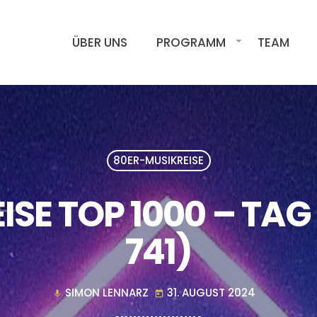
ÜBER UNS
PROGRAMM
TEAM
80ER-MUSIKREISE
SE TOP 1000 – TAG 
741)
SIMON LENNARZ
31. AUGUST 2024
mic
today