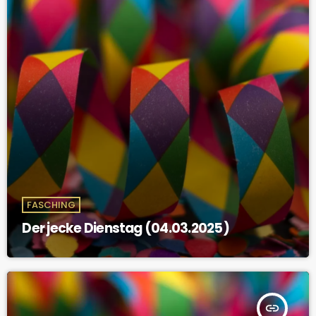
FASCHING
Der jecke Dienstag (04.03.2025)
insert_link