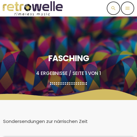
search
menu
FASCHING
4 ERGEBNISSE / SEITE 1 VON 1
Sondersendungen zur närrischen Zeit