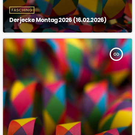
FASCHING
Der jecke Montag 2026 (16.02.2026)
insert_link